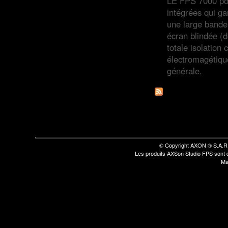
LE FPS 7000 pos
intégrées qui gar
une large bande
écran blindée (d
totale isolation
électromagétique
générale.
© Copyright AXON ® S.A.R.L
Les produits AXSon Studio FPS sont
Ma